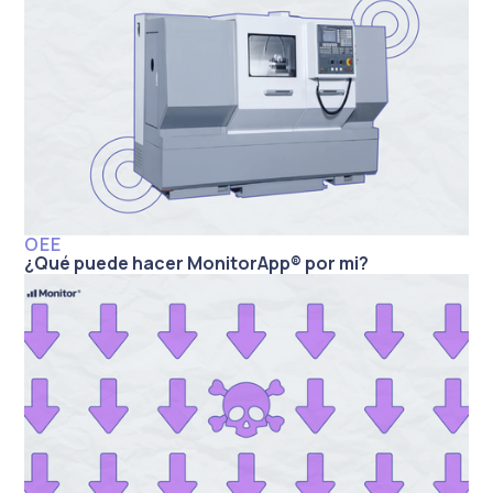
OEE
¿Qué puede hacer MonitorApp® por mi?