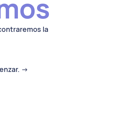
emos
contraremos la
enzar. ->