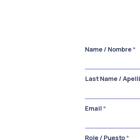
Name / Nombre
*
Last Name / Apell
Email
*
Role / Puesto
*